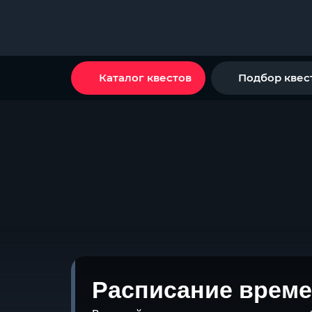
Каталог квестов
Подбор квес
Расписание време