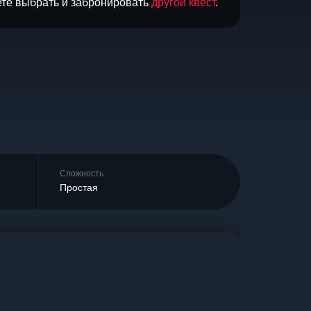
ете выбрать и забронировать
другой квест
.
Сложность
Простая