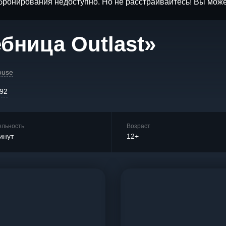
бронирования недоступно. Но не расстраивайтесь! Вы мож
бница Outlast»
ouse
-92
ельность
Возраст
инут
12+