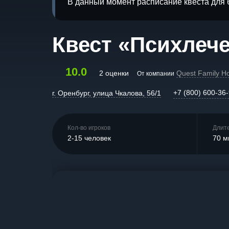
В данный момент расписание квеста для 
Квест «Психлече
10.0
2 оценки
Quest Family H
От компании
+7 (800) 600-36
г. Оренбург, улица Чкалова, 56/1
Кол-во игроков
Длит
2-15 человек
70 м