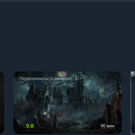
ы
Перформансы (с актером), 12+
9.8
90 мин.