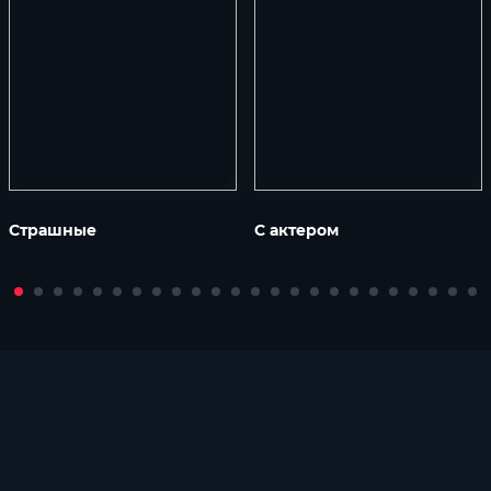
Страшные
С актером