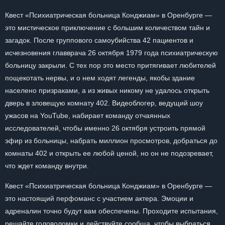
Квест «Психиатрическая больница Конджиам» в Оренбурге —
это мистическое приключение с большим количеством тайн и
загадок. После группового самоубийства 42 пациентов и
исчезновения главврача 26 октября 1979 года психиатрическую
больницу закрыли. С тех пор это место притягивает любителей
пощекотать нервы, и о нем ходят легенды, якобы здание
населено призраками, а из живых никому не удалось открыть
дверь в зловещую комнату 402. Видеоблогер, ведущий шоу
ужасов на YouTube, набирает команду отчаянных
исследователей, чтобы именно 26 октября устроить прямой
эфир из больницы, набрать миллион просмотров, добраться до
комнаты 402 и открыть ее любой ценой, но он не подозревает,
что ждет команду внутри.
Квест «Психиатрическая больница Конджиам» в Оренбурге —
это настоящий перфоманс с участием актера. Эмоции и
адреналин точно будут вам обеспечены. Проходите испытания,
решайте головоломки и действуйте сообща, чтобы выбраться