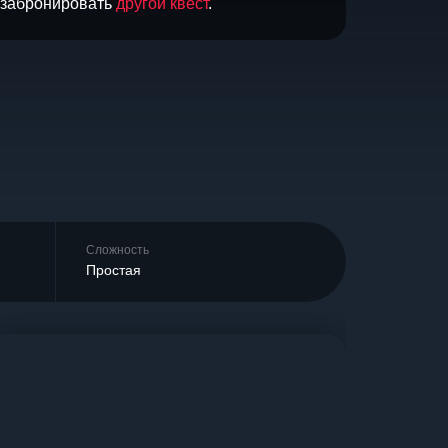
и забронировать
другой квест
.
Сложность
Простая