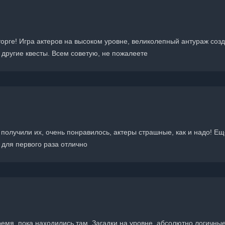
торге! Игра актеров на высоком уровне, великолепный антураж соз
 другие квесты. Всем советую, не пожалеете
олучили их, очень понравилось, актеры страшные, как и надо! Ещ
 для первого раза отлично
емя, пока находились там. Загадки на уровне, абсолютно логичные