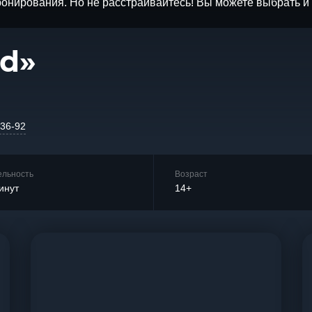
бронирования. Но не расстраивайтесь! Вы можете выбрать 
ad»
-36-92
ельность
Возраст
инут
14+